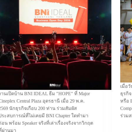
เมื่อว
งานเปิดบ้าน BNI IDEAL ธีม "HOPE" ที่ Major
ธุรกิ
Cineplex Central Plaza อุดรธานี เมื่อ 29 พ.ค.
หรือ 
2569 นักธุรกิจเกือบ 200 ท่าน ร่วมสัมผัส
Compl
ประสบการณ์ที่ไม่เคยมี BNI Chapter ใดทำมา
ร่วม
ก่อน พร้อม Speaker จริงที่เล่าเรื่องจริงจากวิกฤต
ที่ผ่านมา