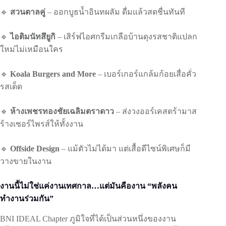
🔹
สวนตาลคู่
– ออกบูธน้ำอินทผลัม ดื่มแล้วสดชื่นทันที
🔹
ไอติมนัทสึยูกิ
– เสิร์ฟไอศกรีมเกลือบ้านดุงรสชาติแปลก
ใหม่ไม่เหมือนใคร
🔹
Koala Burgers and More
– เบอร์เกอร์แกล้มก้อยเสื่อคั่ว
รสเด็ด
🔹
ห้างเพชรทองชัยเฉลิมตราดาว
– ส่งวงออร์เคสตร้ามาส
ร้างเซอร์ไพรส์ให้ทั้งงาน
🔹
Offside Design
– แม้ตัวไม่ได้มา แต่เสื้อดีไซน์พิเศษก็มี
วางขายในงาน
งานนี้ไม่ใช่แค่งานเทศกาล…แต่มันคืองาน “พลังคน
ทำงานร่วมกัน”
BNI IDEAL Chapter ภูมิใจที่ได้เป็นส่วนหนึ่งของงาน