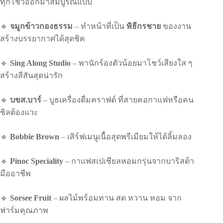
ทุกโชว์ออกมาสมบูรณ์แบบ
🔹
จมูกข้าวกองธรรม
– ทำหน้าที่เป็น
พิธีกรชาย
ของงาน
สร้างบรรยากาศได้สุดชิค
🔹
Sing Along Studio
– พานักร้องตัวน้อยมาโชว์เสียงใส ๆ
สร้างสีสันสุดน่ารัก
🔹
บขส.บาร์
– บูธเครื่องดื่มคราฟต์ ที่สายคอกาแฟหรือคน
ชิลต้องแวะ
🔹
Bobbie Brown
– เสิร์ฟเมนูเนื้อสุดพรีเมียมให้ได้ลิ้มลอง
🔹
Pinoc Speciality
– กาแฟสเปเชียลหอมกรุ่นจากบาริสต้า
มืออาชีพ
🔹
Sorsee Fruit
– ผลไม้พร้อมทาน สด หวาน หอม จาก
ฟาร์มคุณภาพ