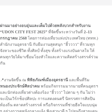
ผ่านมาอย่างอบอุ่นและเต็มไปด้วยพลังบวกสำหรับงาน
“UDON CITY FEST 2025”
ที่จัดขึ้นระหว่างวันที่
2–13
กรกฎาคม 2568
โดยการท่องเที่ยวแห่งประเทศไทย (ททท.)
สำนักงานอุดรธานี กับธีมงานสุดสนุก “ฮิ้วววว” ที่รวมทุก
จังหวะของชีวิต ทั้งศิลป์ ทั้งสุข ทั้งสร้างแรงบันดาลใจ ให้
คนทุกวัยได้มาเชื่อมโยงหัวใจและความคิดสร้างสรรค์ร่วม
กัน
📍งานจัดขึ้น ณ
พิพิธภัณฑ์เมืองอุดรธานี
และพื้นที่ริม
หนองประจักษ์ศิลปาคม
พร้อมกิจกรรมมากมายที่คนอุดรฯ
และนักท่องเที่ยวต่างต้องร้อง “ฮิ้ววว” ไปตาม ๆ กัน ไม่ว่า
จะเป็นเวิร์กช็อปศิลปะ การแสดงดนตรี นิทรรศการศิลปิน
ท้องถิ่น ตลาดสร้างสรรค์ หรือกิจกรรมที่ช่วยฮีลใจแบบนุ่ม
ๆ อย่างการดูหนังกลางแจ้ง ฟังเสวนาดี ๆ ไปจนถึงสายแดน