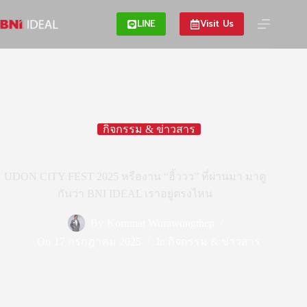
Skip
to
LINE
Visit Us
content
กิจกรรม & ข่าวสาร
UDON CITY FEST 2025 หรืองาน “ฮิ้ววว” ที่ผ่านมา มาดู
กันว่า BNI IDEAL เราอยู่ตรงไหน
By
Korranat Worawongthep
On
17 กรกฎาคม 2025
In
กิจกรรม & ข่าวสาร