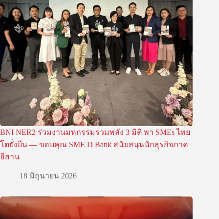
BNI NER2 ร่วมงานมหกรรมรวมพลัง 3 มิติ พา SMEs ไทย
โตยั่งยืน — ขอบคุณ SME D Bank สนับสนุนนักธุรกิจภาค
อีสาน
18 มิถุนายน 2026