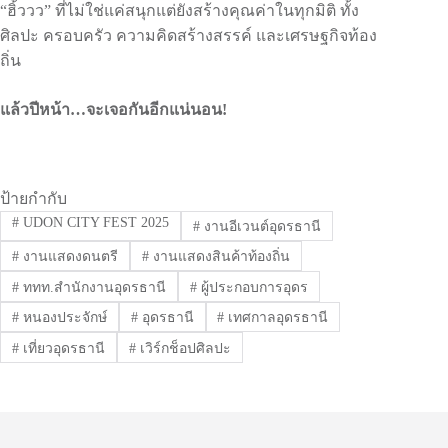
“ฮิ้ววว” ที่ไม่ใช่แค่สนุกแต่ยังสร้างคุณค่าในทุกมิติ ทั้ง
ศิลปะ ครอบครัว ความคิดสร้างสรรค์ และเศรษฐกิจท้อง
ถิ่น
แล้วปีหน้า…จะเจอกันอีกแน่นอน!
ป้ายกำกับ
#
UDON CITY FEST 2025
#
งานอีเวนต์อุดรธานี
#
งานแสดงดนตรี
#
งานแสดงสินค้าท้องถิ่น
#
ททท.สำนักงานอุดรธานี
#
ผู้ประกอบการอุดร
#
หนองประจักษ์
#
อุดรธานี
#
เทศกาลอุดรธานี
#
เที่ยวอุดรธานี
#
เวิร์กช็อปศิลปะ